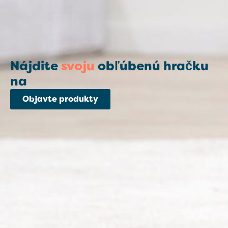
Nájdite
svoju
obľúbenú hračku
na
Objavte produkty