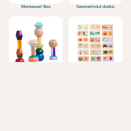
Montessori Box
Geometrická doska
Stohovanie korálok
Ovocie a zelenina učenie
puzzle